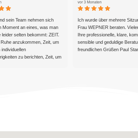
n
vor 3 Monaten
und sein Team nehmen sich
Ich wurde über mehrere Sitz
n Moment an eines, was man
Frau WEPNER beraten. Vielen
 leider selten bekommt: ZEIT.
Ihre professionelle, klare, ko
in Ruhe anzukommen, Zeit, um
sensible und geduldige Beratu
 individuellen
freundlichen Grüßen Paul St
igkeiten zu berichten, Zeit, um
es Termins die beste Lösung
 Hinzu kommt die große
aufgrund der langjährigen
Hier fühlt man sich wirklich gut
, denn an erster Stelle steht
rgehen des Kunden.