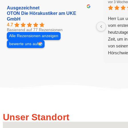
vor 3 Woche
Ausgezeichnet
OTON Die Hörakustiker am UKE
Herr Lux 
GmbH
4.7
vom erste
Basierend auf 77 Rezensionen
heutzutage
Alle Rezensionen anzeigen
Zeit, um 
bewerte uns auf
von seinen
Hörschwier
während d
zu finden.
Kompetenz 
Erfahrung. 
aufgehoben
das Wohle
Unser Standort