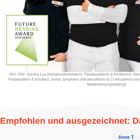
Vlnr: Vlnr: Sandra Lux (Hörakustikmeisterin, Pädakustikerin & Inhaberin), Mar
Pädakustiker & Inhaber), Sonja Junghans (Hörakustikerin & CI-Akustiker) und
Niederlassungsleitung)
Empfohlen und ausgezeichnet: 
Anne T.