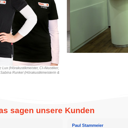
c Lux (Hörakustikmeister, CI-Akustiker,
 Sabina Runkel (Hörakustikmeisterin &
Das sagen unsere Kunden
Paul Stammeier