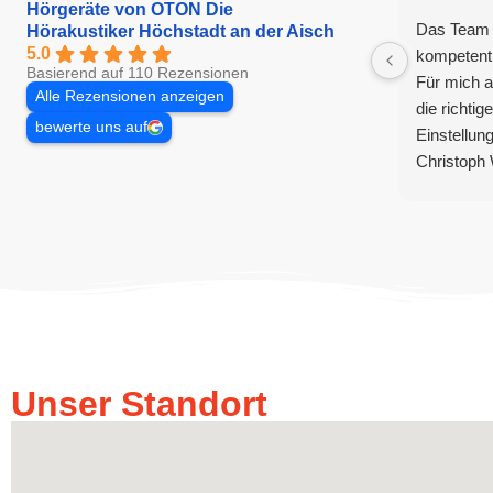
Hörgeräte von OTON Die
Das Team i
Hörakustiker Höchstadt an der Aisch
5.0
kompetent
Basierend auf 110 Rezensionen
Für mich a
Alle Rezensionen anzeigen
die richti
bewerte uns auf
Einstellung
Christoph 
und Fachwi
System zu 
meinen Hö
Mit meinen
mich sehr 
Hörverlust
Einschrän
Ich empfeh
Unser Standort
gerne weit