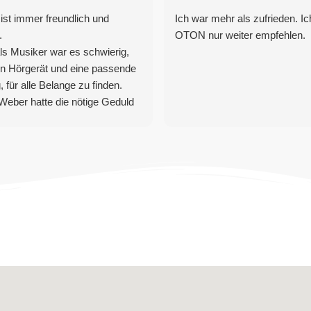
st immer freundlich und
Ich war mehr als zufrieden. I
.
OTON nur weiter empfehlen.
ls Musiker war es schwierig,
gen Hörgerät und eine passende
, für alle Belange zu finden.
Weber hatte die nötige Geduld
ssen mir ein geeignetes
empfehlen, und dieses gut auf
rverlust abzustimmen.
 neuen Hörgeräten fühle ich
wohl und habe trotz starkem
 beidseitig, kaum
kungen.
le Oton Höchstadt daher sehr
er.