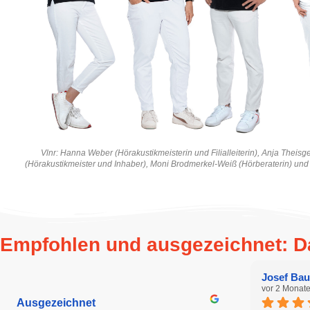
Vlnr: Hanna Weber (Hörakustikmeisterin und Filialleiterin), Anja Theisg
(Hörakustikmeister und Inhaber), Moni Brodmerkel-Weiß (Hörberaterin) und
Empfohlen und ausgezeichnet: 
Josef Bau
vor 2 Monat
Ausgezeichnet